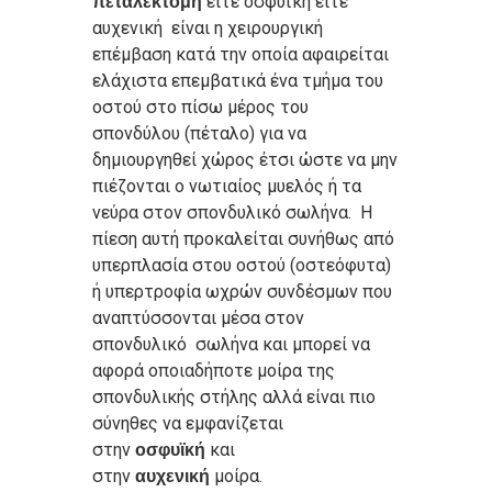
είτε οσφυϊκή είτε
πεταλεκτομή
αυχενική είναι η χειρουργική
επέμβαση κατά την οποία αφαιρείται
ελάχιστα επεμβατικά ένα τμήμα του
οστού στο πίσω μέρος του
σπονδύλου (πέταλο) για να
δημιουργηθεί χώρος έτσι ώστε να μην
πιέζονται ο νωτιαίος μυελός ή τα
νεύρα στον σπονδυλικό σωλήνα. Η
πίεση αυτή προκαλείται συνήθως από
υπερπλασία στου οστού (οστεόφυτα)
ή υπερτροφία ωχρών συνδέσμων που
αναπτύσσονται μέσα στον
σπονδυλικό σωλήνα και μπορεί να
αφορά οποιαδήποτε μοίρα της
σπονδυλικής στήλης αλλά είναι πιο
σύνηθες να εμφανίζεται
στην
και
οσφυϊκή
στην
μοίρα.
αυχενική