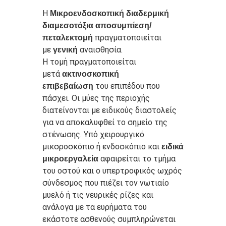
Η
Μικροενδοσκοπική διαδερμική
διαμεσοτόξια αποσυμπίεση/
πραγματοποιείται
π
εταλεκτομή
με
αναισθησία.
γενική
Η τομή πραγματοποιείται
μετά
ακτινοσκοπική
του επιπέδου που
επιβεβαίωση
πάσχει. Οι μύες της περιοχής
διατείνονται με ειδικούς διαστολείς
για να αποκαλυφθεί το σημείο της
στένωσης. Υπό χειρουργικό
μικσροσκόπιο ή ενδοσκόπιο και
ειδικά
αφαιρείται το τμήμα
μικροεργαλεία
του οστού και ο υπερτροφικός ωχρός
σύνδεσμος που πιέζει τον νωτιαίο
μυελό ή τις νευρικές ρίζες και
ανάλογα με τα ευρήματα του
εκάστοτε ασθενούς συμπληρώνεται