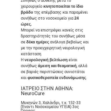
Συνήθως ο ασθενής μετά το
χειρουργείο
κινητοποιείται το ίδιο
της επέμβασης και παραμένει
βράδυ
συνήθως στο νοσοκομείο για
24
ώρες.
Μπορεί να επιστρέψει κανείς στις
δραστηριότητές του συνήθως μέσα
σε
ανάλογα βεβαίως και
δέκα ημέρες
με την προεγχειρητική νευρολογική
κατάσταση.
Η
είναι
νευρολογική βελτίωση
συνήθως
, αλλά
άμεση και θεαματική
σε βαριές περιπτώσεις συνιστάται
και
.
φυσικοθεραπεία ενδυνάμωσης
ΙΑΤΡΕΙΟ ΣΤΗΝ ΑΘΗΝΑ:
NeuroCure
Μυκηνών 3, Χαλάνδρι, τ.κ. 152-33
(Έναντι Νοσοκομείου ΥΓΕΙΑ) 3ος
Όροφος