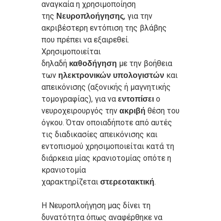
αναγκαία η χρησιμοποίηση
της
, για την
Νευροπλοήγησης
ακριβέστερη εντόπιση της βλάβης
που πρέπει να εξαιρεθεί.
Χρησιμοποιείται
δηλαδή
με την βοήθεια
καθοδήγηση
των
και
ηλεκτρονικών υπολογιστών
απεικόνισης (αξονικής ή μαγνητικής
τομογραφίας), για να
ο
εντοπίσει
νευροχειρουργός την
θέση του
ακριβή
όγκου. Όταν οποιαδήποτε από αυτές
τις διαδικασίες απεικόνισης και
εντοπισμού χρησιμοποιείται κατά τη
διάρκεια μίας κρανιοτομίας οπότε η
κρανιοτομία
χαρακτηρίζεται
.
στερεοτακτική
Η Νευροπλοήγηση μας δίνει τη
δυνατότητα όπως αναφέρθηκε να