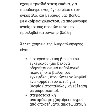
έχουμε
, για
τρισδιάστατη εικόνα
παράδειγμα ενός όγκου μέσα στον
εγκέφαλο, και βεβαίως μας βοηθά,
με
, να αποφύγουμε
ακρίβεια χιλιοστού
υγιείς ιστούς έτσι ώστε να μην
προκληθεί ιατρογενής βλάβη.
Άλλες χρήσεις της Νευροπλοήγησης
είναι
η
στερεοτακτική βιοψία
του
εγκεφάλου (μια βελόνα
οδηγείται σε μια παθολογική
περιοχή στο βάθος του
εγκεφάλου, έτσι ώστε να ληφθεί
ένα κομμάτι του ιστού για
βιοψία (ιστοπαθολογική εξέταση
με μικροσκόπιο),
στερεοτακτική
(αφαίρεση υγρού
αναρρόφηση
από αποστήματα, αιματώματα, ή