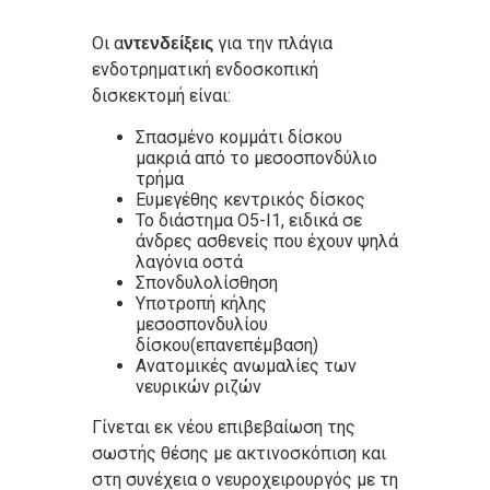
Οι α
για την πλάγια
ντενδείξεις
ενδοτρηματική ενδοσκοπική
δισκεκτομή είναι:
Σπασμένο κομμάτι δίσκου
μακριά από το μεσοσπονδύλιο
τρήμα
Ευμεγέθης κεντρικός δίσκος
Το διάστημα Ο5-Ι1, ειδικά σε
άνδρες ασθενείς που έχουν ψηλά
λαγόνια οστά
Σπονδυλολίσθηση
Υποτροπή κήλης
μεσοσπονδυλίου
δίσκου(επανεπέμβαση)
Ανατομικές ανωμαλίες των
νευρικών ριζών
Γίνεται εκ νέου επιβεβαίωση της
σωστής θέσης με ακτινοσκόπιση και
στη συνέχεια ο νευροχειρουργός με τη