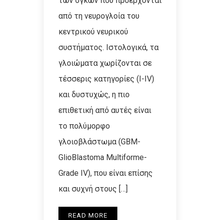
των όγκων που προέρχονται
από τη νευρογλοία του
κεντρικού νευρικού
συστήματος. Ιστολογικά, τα
γλοιώματα χωρίζονται σε
τέσσερις κατηγορίες (Ι-ΙV)
και δυστυχώς, η πιο
επιθετική από αυτές είναι
το πολύμορφο
γλοιοβλάστωμα (GBM-
GlioBlastoma Multiforme-
Grade IV), που είναι επίσης
και συχνή στους […]
READ MORE