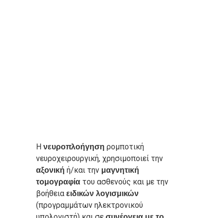
Η
ρομποτική
νευροπλοήγηση
νευροχειρουργική, χρησιμοποιεί την
ή/και την
αξονική
μαγνητική
του ασθενούς και με την
τομογραφία
βοήθεια
ειδικών λογισμικών
(προγραμμάτων ηλεκτρονικού
υπολογιστή) και σε
συνέργεια με το