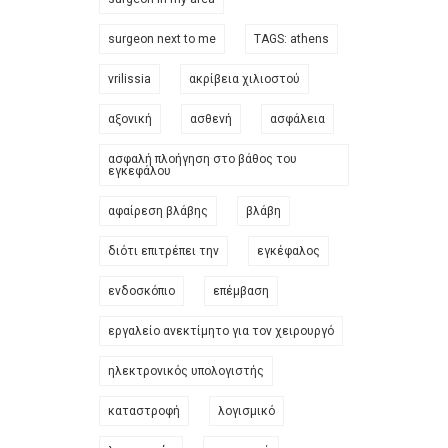
surgeon next to me
TAGS: athens
vrilissia
ακρίβεια χιλιοστού
αξονική
ασθενή
ασφάλεια
ασφαλή πλοήγηση στο βάθος του
εγκεφάλου
αφαίρεση βλάβης
βλάβη
διότι επιτρέπει την
εγκέφαλος
ενδοσκόπιο
επέμβαση
εργαλείο ανεκτίμητο για τον χειρουργό
ηλεκτρονικός υπολογιστής
καταστροφή
λογισμικό