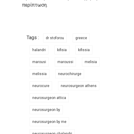
περίπτωση.
Tags :
dr stoforou
greece
halandri
kifisia
kifissia
marousi
maroussi
melisia
melissia
neurochirurge
neurocure
neurosurgeon athens
neurosurgeon attica
neurosurgeon by
neurosurgeon by me
neurosurgeon chalandri